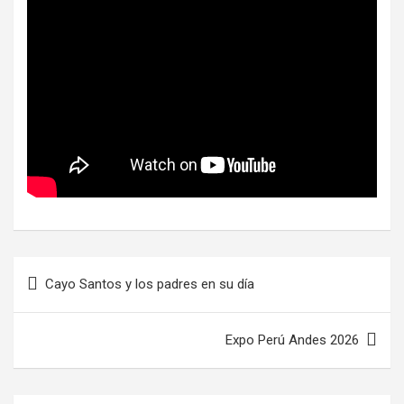
Cayo Santos y los padres en su día
Expo Perú Andes 2026