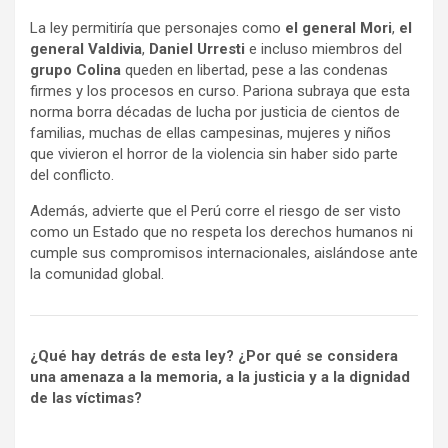
La ley permitiría que personajes como
el general Mori
,
el
general Valdivia
,
Daniel Urresti
e incluso miembros del
grupo Colina
queden en libertad, pese a las condenas
firmes y los procesos en curso. Pariona subraya que esta
norma borra décadas de lucha por justicia de cientos de
familias, muchas de ellas campesinas, mujeres y niños
que vivieron el horror de la violencia sin haber sido parte
del conflicto.
Además, advierte que el Perú corre el riesgo de ser visto
como un Estado que no respeta los derechos humanos ni
cumple sus compromisos internacionales, aislándose ante
la comunidad global.
¿Qué hay detrás de esta ley? ¿Por qué se considera
una amenaza a la memoria, a la justicia y a la dignidad
de las víctimas?