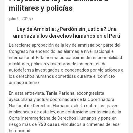
militares y policías
julio 9, 2025
Ley de Amnistía: ¿Perdón sin justicia? Una
amenaza a los derechos humanos en el Perú
La reciente aprobación de la ley de amnistía por parte del
Congreso ha encendido las alarmas a nivel nacional e
internacional. Esta norma busca eximir de responsabilidad
a militares, policías y miembros de los comités de
autodefensa investigados o condenados por violaciones a
los derechos humanos cometidas durante el conflicto
armado interno.
En esta entrevista,
Tania Pariona
, excongresista
ayacuchana y actual coordinadora de la Coordinadora
Nacional de Derechos Humanos, alerta sobre las graves
implicancias de esta ley, que contraviene sentencias de la
Corte Interamericana de Derechos Humanos y pone en
riesgo más de
750 casos
vinculados a crímenes de lesa
humanidad.