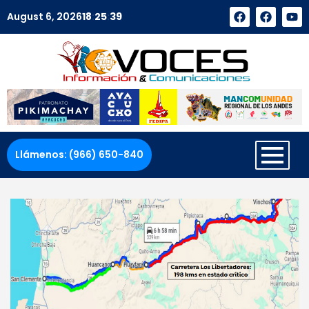
August 6, 2026
18
:
25
:
40
Llámenos: (966) 650-840