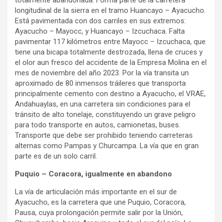
totalmente abandonada. Forma parte de la carretera
longitudinal de la sierra en el tramo Huancayo – Ayacucho.
Está pavimentada con dos carriles en sus extremos:
Ayacucho – Mayocc, y Huancayo – Izcuchaca. Falta
pavimentar 117 kilómetros entre Mayocc – Izcuchaca, que
tiene una bicapa totalmente destrozada, llena de cruces y
el olor aun fresco del accidente de la Empresa Molina en el
mes de noviembre del año 2023. Por la vía transita un
aproximado de 80 inmensos tráileres que transporta
principalmente cemento con destino a Ayacucho, el VRAE,
Andahuaylas, en una carretera sin condiciones para el
tránsito de alto tonelaje, constituyendo un grave peligro
para todo transporte en autos, camionetas, buses.
Transporte que debe ser prohibido teniendo carreteras
alternas como Pampas y Churcampa. La vía que en gran
parte es de un solo carril.
Puquio – Coracora, igualmente en abandono
La vía de articulación más importante en el sur de
Ayacucho, es la carretera que une Puquio, Coracora,
Pausa, cuya prolongación permite salir por la Unión,