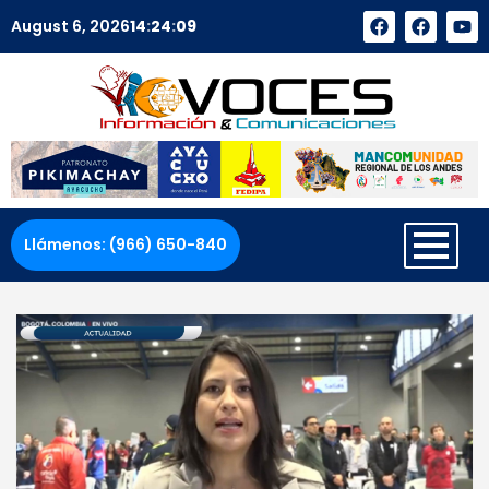
August 6, 2026
14
:
24
:
09
Llámenos: (966) 650-840