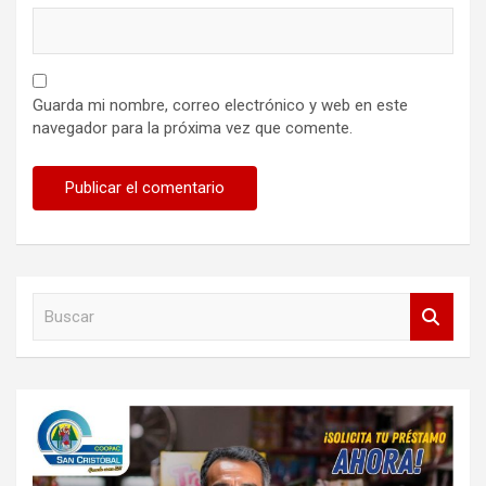
Guarda mi nombre, correo electrónico y web en este
navegador para la próxima vez que comente.
B
u
s
c
a
r