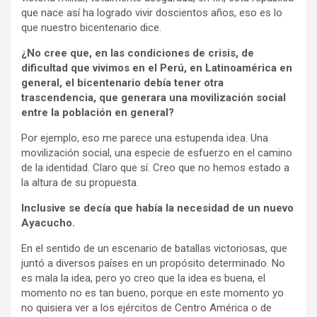
que nace así ha logrado vivir doscientos años, eso es lo
que nuestro bicentenario dice.
¿No cree que, en las condiciones de crisis, de
dificultad que vivimos en el Perú, en Latinoamérica en
general, el bicentenario debía tener otra
trascendencia, que generara una movilización social
entre la población en general?
Por ejemplo, eso me parece una estupenda idea. Una
movilización social, una especie de esfuerzo en el camino
de la identidad. Claro que sí. Creo que no hemos estado a
la altura de su propuesta.
Inclusive se decía que había la necesidad de un nuevo
Ayacucho.
En el sentido de un escenario de batallas victoriosas, que
juntó a diversos países en un propósito determinado. No
es mala la idea, pero yo creo que la idea es buena, el
momento no es tan bueno, porque en este momento yo
no quisiera ver a los ejércitos de Centro América o de