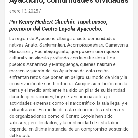
Ayacucho, comunidades olvidadas
enero 13, 2025
Por Kenny Herbert Chuchón Tapahuasco,
promotor del Centro Loyola-Ayacucho.
La región de Ayacucho alberga a siete comunidades
nativas Anato, Sankimintiari, Acompikapashiari, Camavenia,
Mancuriari y Puchitaquiguiato; que poseen una riqueza
cultural y un vínculo profundo con la naturaleza. Los
pueblos Asháninka y Matsiguenga, quienes habitan el
margen izquierdo del río Apurímac de esta región,
enfrentan retos que ponen en peligro su modo de vida y la
conservación de sus territorios. Aunque su relación con la
tierra y el medio ambiente ha sido un pilar de su identidad
durante generaciones, hoy se ven amenazados por
actividades externas como el narcotráfico, la tala ilegal y el
extractivismo. En medio de esta situación, los esfuerzos
de organizaciones como el Centro Loyola han sido
valiosos, pero limitados, y la continuidad de esta labor
depende, en última instancia, de un compromiso sostenido
del Estado.