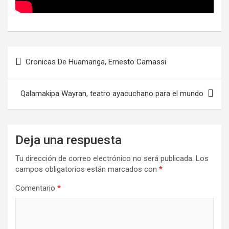
Cronicas De Huamanga, Ernesto Camassi
Qalamakipa Wayran, teatro ayacuchano para el mundo
Deja una respuesta
Tu dirección de correo electrónico no será publicada.
Los
campos obligatorios están marcados con
*
Comentario
*