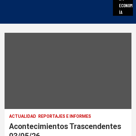
ECONOM
ÍA
ACTUALIDAD
REPORTAJES E INFORMES
Acontecimientos Trascendentes